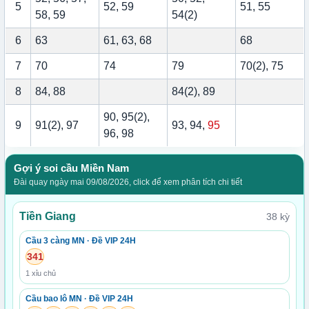
5
52, 59
51, 55
58, 59
54(2)
6
63
61, 63, 68
68
7
70
74
79
70(2), 75
8
84, 88
84(2), 89
90, 95(2),
9
91(2), 97
93, 94,
95
96, 98
Gợi ý soi cầu Miền Nam
Đài quay ngày mai 09/08/2026, click để xem phân tích chi tiết
Tiền Giang
38 kỳ
Cầu 3 càng MN · Đề VIP 24H
341
1 xỉu chủ
Cầu bao lô MN · Đề VIP 24H