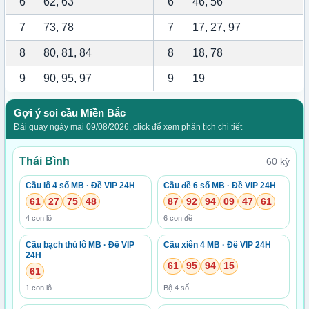
6
62, 63
6
46, 56
7
73, 78
7
17, 27, 97
8
80, 81, 84
8
18, 78
9
90, 95, 97
9
19
Gợi ý soi cầu Miền Bắc
Đài quay ngày mai 09/08/2026, click để xem phân tích chi tiết
Thái Bình
60 kỳ
Cầu lô 4 số MB · Đề VIP 24H
Cầu đề 6 số MB · Đề VIP 24H
61
27
75
48
87
92
94
09
47
61
4 con lô
6 con đề
Cầu bạch thủ lô MB · Đề VIP
Cầu xiên 4 MB · Đề VIP 24H
24H
61
95
94
15
61
1 con lô
Bộ 4 số