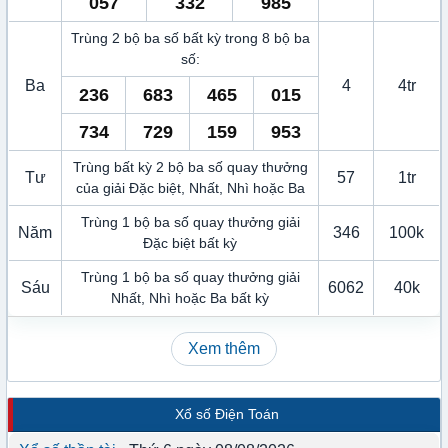
057
332
985
Trùng 2 bộ ba số bất kỳ trong 8 bộ ba
số:
Ba
4
4tr
236
683
465
015
734
729
159
953
Trùng bất kỳ 2 bộ ba số quay thưởng
Tư
57
1tr
của giải Đặc biệt, Nhất, Nhì hoặc Ba
Trùng 1 bộ ba số quay thưởng giải
Năm
346
100k
Đặc biệt bất kỳ
Trùng 1 bộ ba số quay thưởng giải
Sáu
6062
40k
Nhất, Nhì hoặc Ba bất kỳ
Xem thêm
Xổ số Điện Toán