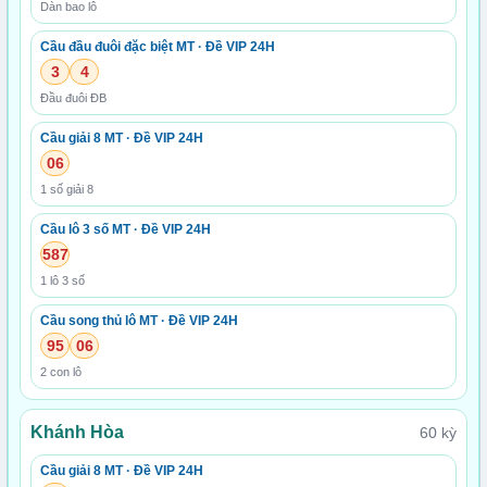
Dàn bao lô
Cầu đầu đuôi đặc biệt MT · Đề VIP 24H
3
4
Đầu đuôi ĐB
Cầu giải 8 MT · Đề VIP 24H
06
1 số giải 8
Cầu lô 3 số MT · Đề VIP 24H
587
1 lô 3 số
Cầu song thủ lô MT · Đề VIP 24H
95
06
2 con lô
Khánh Hòa
60 kỳ
Cầu giải 8 MT · Đề VIP 24H