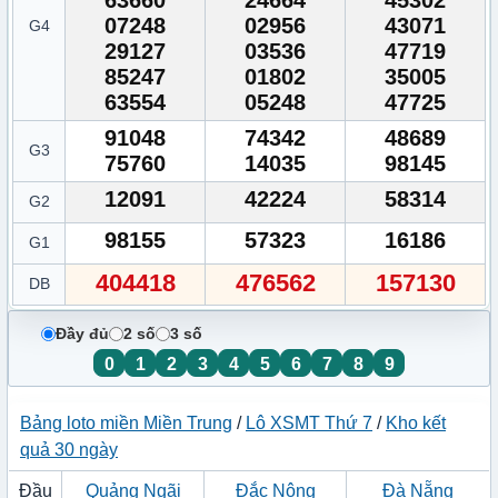
63660
24664
45302
07248
02956
43071
G4
29127
03536
47719
85247
01802
35005
63554
05248
47725
91048
74342
48689
G3
75760
14035
98145
12091
42224
58314
G2
98155
57323
16186
G1
404418
476562
157130
DB
Đầy đủ
2 số
3 số
0
1
2
3
4
5
6
7
8
9
Bảng loto miền Miền Trung
/
Lô XSMT Thứ 7
/
Kho kết
quả 30 ngày
Đầu
Quảng Ngãi
Đắc Nông
Đà Nẵng