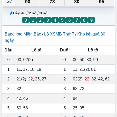
90
78
80
95
G7
Đầy đủ
2 số
3 số
0
1
2
3
4
5
6
7
8
9
Bảng loto Miền Bắc
/
Lô XSMB Thứ 7
/
Kho kết quả 30
ngày
Đầu
Lô tô
Đuôi
Lô tô
0
00, 02(2)
0
00, 50, 80, 90
1
11, 17, 18, 19
1
11, 21(2), 81
2
21(2),
22
, 25, 27
2
02(2),
22
, 32, 42, 62
3
32
3
63, 73
4
42, 46
4
84
5
50, 56
5
25, 95