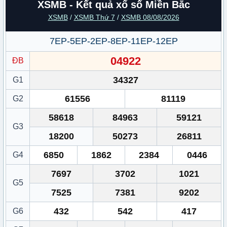
XSMB - Kết quả xổ số Miền Bắc
XSMB
/
XSMB Thứ 7
/
XSMB 08/08/2026
7EP-5EP-2EP-8EP-11EP-12EP
04922
ĐB
34327
G1
61556
81119
G2
58618
84963
59121
G3
18200
50273
26811
6850
1862
2384
0446
G4
7697
3702
1021
G5
7525
7381
9202
432
542
417
G6