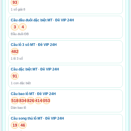
93
1 số giải 8
Cầu đầu đuôi đặc biệt MT · Đề VIP 24H
3
4
Đầu đuôi ĐB
Cầu lô 3 số MT · Đề VIP 24H
482
1 lô 3 số
Cầu đặc biệt MT · Đề VIP 24H
91
1 con đặc biệt
Cầu bao lô MT · Đề VIP 24H
518
834
826
414
053
Dàn bao lô
Cầu song thủ lô MT · Đề VIP 24H
19
46