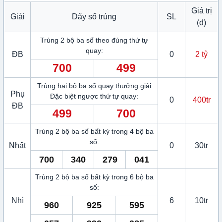
Giá trị
Giải
Dãy số trúng
SL
(đ)
Trùng 2 bộ ba số theo đúng thứ tự
quay:
ĐB
0
2 tỷ
700
499
Trùng hai bộ ba số quay thưởng giải
Phụ
Đặc biệt ngược thứ tự quay:
0
400tr
ĐB
499
700
Trùng 2 bộ ba số bất kỳ trong 4 bộ ba
số:
Nhất
0
30tr
700
340
279
041
Trùng 2 bộ ba số bất kỳ trong 6 bộ ba
số:
Nhì
6
10tr
960
925
595