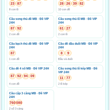
23
87
28
26
39
82
8 con lô
10 con đề
Cầu song thủ đề MB · Đề VIP
Cầu song thủ lô MB · Đề VIP
24H
24H
87
92
61
27
2 con đề
2 con lô
Cầu bạch thủ đề MB · Đề VIP
Cầu đề đầu đuôi MB · Đề VIP
24H
24H
87
8
9
1 con đề
Đầu và đuôi
Cầu đề 4 số MB · Đề VIP 24H
Cầu song thủ lô kép MB · Đề
VIP 24H
87
92
94
09
11
77
4 con đề
2 lô kép
Cầu cặp 3 càng MB · Đề VIP
24H
760
080
2 số 3 càng