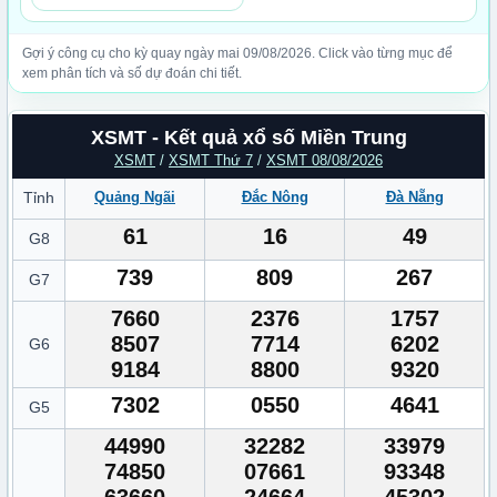
Gợi ý công cụ cho kỳ quay ngày mai 09/08/2026. Click vào từng mục để
xem phân tích và số dự đoán chi tiết.
XSMT - Kết quả xổ số Miền Trung
XSMT
/
XSMT Thứ 7
/
XSMT 08/08/2026
Tỉnh
Quảng Ngãi
Đắc Nông
Đà Nẵng
61
16
49
G8
739
809
267
G7
7660
2376
1757
8507
7714
6202
G6
9184
8800
9320
7302
0550
4641
G5
44990
32282
33979
74850
07661
93348